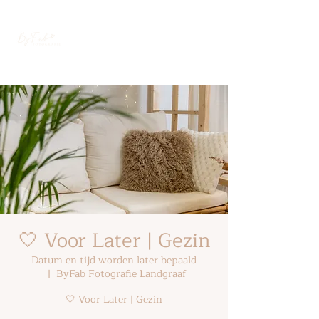
🤍 Voor Later | Gezin
Datum en tijd worden later bepaald
  |  
ByFab Fotografie Landgraaf
🤍 Voor Later | Gezin