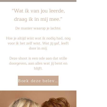
“Wat ik van jou leerde,
draag ik in mij mee.”
De manier waarop je lachte.
Hoe je altijd wist wat ik nodig had, nog
voor ik het zelf wist. Wat jij gaf, leeft
door in mij.
Deze shoot is een ode aan dat stille
doorgeven, aan alles wat jij bent en
blijft.
Boek deze beleving