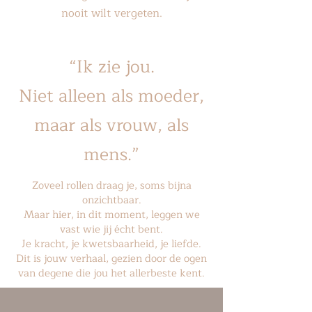
nooit wilt vergeten.
“Ik zie jou.
Niet alleen als moeder,
maar als vrouw, als
mens.”
Zoveel rollen draag je, soms bijna
onzichtbaar.
Maar hier, in dit moment, leggen we
vast wie jij écht bent.
Je kracht, je kwetsbaarheid, je liefde.
Dit is jouw verhaal, gezien door de ogen
van degene die jou het allerbeste kent.