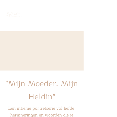
"Mijn Moeder, Mijn
Heldin"
Een intieme portretserie vol liefde,
herinneringen en woorden die je