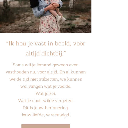
“Ik hou je vast in beeld, voor
altijd dichtbij.”
Soms wil je iemand gewoon even
vasthouden nu, voor altijd. En al kunnen
we de tijd niet stilzetten, we kunnen
wel vangen wat je voelde.
Wat je zei.
Wat je nooit wilde vergeten.
Dit is jouw herinnering.
Jouw liefde, vereeuwigd.