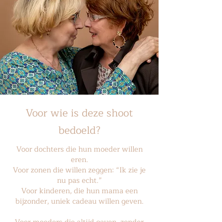
Voor wie is deze shoot
bedoeld?
Voor dochters die hun moeder willen
eren.
Voor zonen die willen zeggen: “Ik zie je
nu pas echt.”
Voor kinderen, die hun mama een
bijzonder, uniek cadeau willen geven.