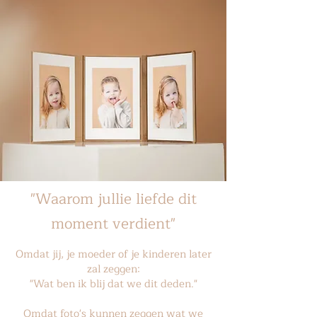
"Waarom jullie liefde dit
moment verdient"
Omdat jij, je moeder of je kinderen later
zal zeggen:
"Wat ben ik blij dat we dit deden."
Omdat foto's kunnen zeggen wat we