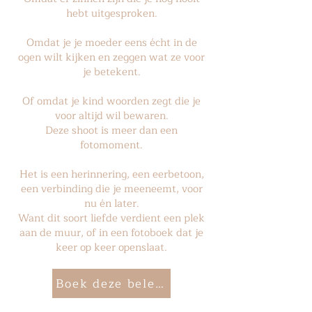
hebt uitgesproken.
Omdat je je moeder eens écht in de
ogen wilt kijken en zeggen wat ze voor
je betekent.
Of omdat je kind woorden zegt die je
voor altijd wil bewaren.
Deze shoot is meer dan een
fotomoment.
Het is een herinnering, een eerbetoon,
een verbinding die je meeneemt, voor
nu én later.
Want dit soort liefde verdient een plek
aan de muur, of in een fotoboek dat je
keer op keer openslaat.
Boek deze beleving