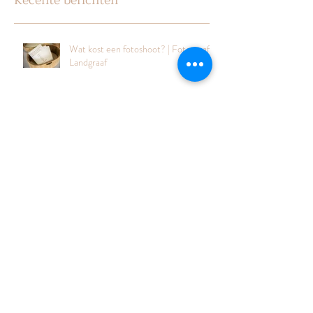
Recente berichten
Wat kost een fotoshoot? | Fotograaf
Landgraaf
Waarom je niet moet wachten met
een gezinsshoot | ByFab Fotografie
Wat als mijn kindje niet meewerkt
tijdens de fotoshoot? | ByFab
Fotografie
Wanneer plan je een
zwangerschapsshoot? | De beste