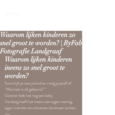
Waarom lijken kinderen zo
snel groot te worden? | ByFab
Fotografie Landgraaf
Waarom lijken kinderen 
ineens zo snel groot te 
worden?
Soms kijk je naar je kind en vraag je jezelf af:
"Wanneer is dit gebeurd?"
Gisteren leek het nog een baby.
Vandaag heeft het ineens een eigen mening, 
eigen vrienden en schoenen die alweer te klein 
zijn.